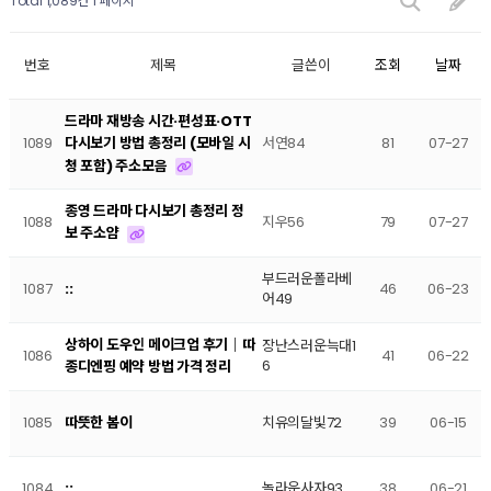
Total 1,089건
1 페이지
번호
제목
글쓴이
조회
날짜
드라마 재방송 시간·편성표·OTT
1089
서연84
81
07-27
다시보기 방법 총정리 (모바일 시
청 포함) 주소모음
종영 드라마 다시보기 총정리 정
1088
지우56
79
07-27
보 주소얌
부드러운폴라베
1087
46
06-23
::
어49
상하이 도우인 메이크업 후기｜따
장난스러운늑대1
1086
41
06-22
6
종디엔핑 예약 방법 가격 정리
1085
치유의달빛72
39
06-15
따뜻한 봄이
1084
놀라운사자93
38
06-21
::