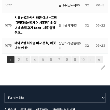
1077
끝내주는토끼86
32
06-18
::
시흥 산후마사지 배곧 아브뉴프랑
'마미다움산후케어 시흥점' 1인샵
1076
놀라운사자93
32
06-22
내방 솔직 후기 feat. 시흥 출장
산후…
태아보험 회사별 비교 분석, 이것
장난스러운솔개6
1075
32
06-23
8
만 알면 끝!
2
3
4
5
6
7
8
9
10
1
회사소개
공지사항
이용약관
개인정보처리방침