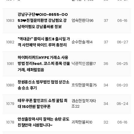
강남구구단❤️OlO-8655-OO
1083
엄숙한판다96
37
06-16
53❤️친절문의환영 강남쩜오 강
남하이쩜오 강남룸싸롱 정보
"역대급!" 갤럭시 폴드8 출시일 가
1082
순수한솔개14
37
06-27
격 사전예약 와이드 루머 총정리
하이퍼리퀴드HYPE 거래소 사용
1081
낙관적인샘물17
36
06-25
방법 정리feat. 코스피 종목 선물
거래, 레퍼럴없음
창원흥신소 법무법인 협업 상간소
1080
흐릿한블랙홀75
34
06-20
송 승소 후기
테무 쿠폰 할인코드 쇼핑 꿀팁 최
겸손한철학자타
1079
34
06-24
조22
대 150만원 할인쿠폰
안성출장마사지 잘하는 송탄 공도
1078
괴팍한불씨10
32
06-16
친절안마 시원합니다~