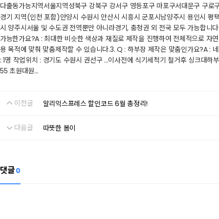
다​​출동가능지역​서울지역성북구 강북구 강서구 영등포구 마포구서대문구 구로
경기 지역(인천 포함)안양시 수원시 안산시 시흥시 군포시남양주시 용인시 평
시 양주시​서울 및 수도권 전역뿐만 아니라경기, 충청권 외 전국 모두 가능합니다
가능한가요?​A : 최대한 비슷한 색상과 재질로 제작을 진행하여 전체적으로 자연스럽
용 목적에 맞춰 맞춤제작할 수 있습니다.​3. Q : 하부장 제작은 맞춤인가요?​A
: 1명 작업위치 : 경기도 수원시 권선구 ...​이사전에 식기세척기 철거후 싱크대
55 초원대원...​
이전글
알리익스프레스 할인코드 6월 총정리!
다음글
따뜻한 봄이
댓글
0