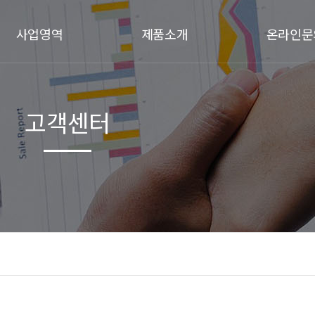
사업영역
제품소개
온라인문
주택건축
샌드위치패널
비회원문
고객센터
주택/상가 리모델링
ALC
1:1문의
상가/공장건축
ALC블럭
인테리어
ALC패널
ALC50