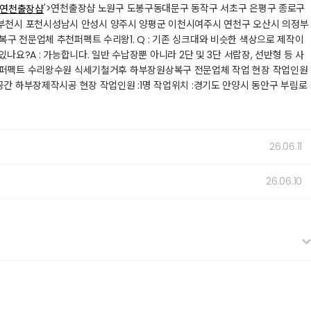
'>연천출장샵 노원구 도봉구동대문구 동작구 서초구 은평구 종로구​
연천출장샵
 부천시 포천시성남시 안성시 양주시 양평군 이천시여주시 연천구 오산시 의정부
복구 전문업체 추천퍼펙트 수리왕1. Q : 기존 싱크대와 비슷한 색상으로 제작이
요?​A : 가능합니다. 일반 수납장뿐 아니라 2단 및 3단 서랍장, 선반형 등 사
합니다.​퍼펙트 수리왕​수원 식세기철거후 하부장원상복구 전문업체 작업 현장 작업인원
척기빈공간 하부장제작시공 현장 작업인원 :1명 작업위치 :경기도 안양시 동안구 부림로
26.06.11
26.06.10