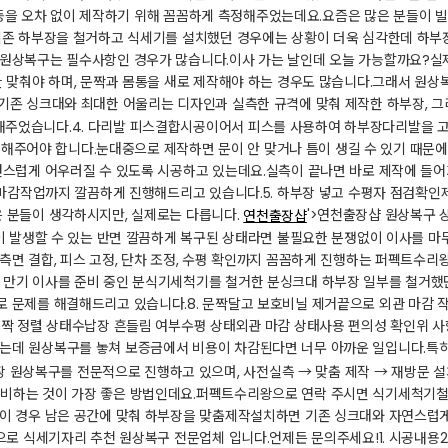
여부 등을 오차 없이 제작하기 위해 꼼꼼하게 측정해주었는데요.​​요즘은 많은 분들
​기존 하부장을 철거하고 식세기를 설치했던 경우에는 상황이 더욱 심각한데 하부
원상복구는 필수사항인 경우가 많습니다.​​이사 가는 날인데 오늘 가능할까요?​실
한 맞춰야 하며, 문짝과 몸통을 새로 제작해야 하는 경우도 많습니다.​그래서 
비​기존 싱크대와 최대한 어울리는 디자인과 실측한 규격에 맞춰 제작한 하부장, 그리
었습니다.​​4. 다리발 피스결합시공​이어서 피스를 사용하여 하부장다리발을 고
 확인해주어야 합니다.​눈대중으로 제작하면 문이 안 맞거나 틈이 생길 수 있기 때
스럽게 어우러질 수 있도록 시공하고 있는데요.​실측이 끝나면 바로 제작에 들어가
, 마감작업까지 깔끔하게 진행해드리고 있습니다.​​5. 하부장 넣고 수평자 점검확
많은 분들이 생각하시지만, 실제로는 다릅니다.
'>연천출장샵 ​원상복구
연천출장샵
이 발생할 수 있는 반면 깔끔하게 복구된 상태라면 불필요한 분쟁없이 이사를 마무리
측면 결합, 피스 고정, 단차 조정, 수평 확인까지 꼼꼼하게 진행하는 퍼펙트수리왕
세 만기 이사를 준비 중인 분식기세척기를 철거한 분싱크대 하부장 일부를 철거했
문제를 해결해드리고 있습니다.​​8. 문짝달고 보호비닐 제거​끝으로 외관 마감 
​문짝 정렬 상태수납장 흔들림 여부수평 상태외관 마감 상태사용 편의성 확인​위 사
 했는데 원상복구를 놓쳐 보증금에서 비용이 차감된다면 너무 아까운 일입니다.​특
 원상복구를 전문적으로 진행하고 있으며, 사전실측 → 맞춤 제작 → 재방문 설
준비하는 것이 가장 좋은 방법인데요.​퍼펙트수리왕으로 연락 주시면 식기세척기철
.​이 경우 남은 공간에 맞춰 하부장을 맞춤제작설치하면 기존 싱크대와 자연스럽
공으로 식세기자리 추천 원상복구 전문업체 입니다.​언제든 문의주세요!​1. 시공