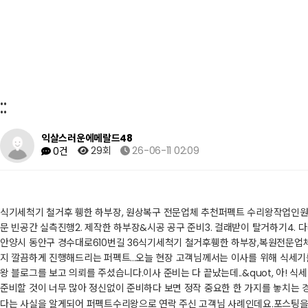
::
익살스러운에메랄드48
29회
26-06-11 02:09
0건
식기세척기 철거후 휑한 하부장, 원상복구 전문업체 추천퍼펙트 수리왕작업인원: 
문 빈공간 실측진행2. 제작한 하부장&시공 공구 준비3. 걸래받이 탈거하기4. 
안양시 동안구 경수대로610번길 36​식기세척기 철거후휑한 하부장,복원전문
지 깔끔하게 진행해드리는 퍼펙트...오늘 현장 고객님께서는 이사를 위해 식세기
왕 블로그를 보고 의뢰를 주셨습니다.​이사 준비는 다 끝났는데..&quot, 아!
준비할 것이 너무 많아 정신없이 준비하다 보면 정작 중요한 한 가지를 놓치는 
다는 사실을 알게되어 퍼펙트수리왕으로 연락 주신 고객님 사례인데요.​포스팅을 