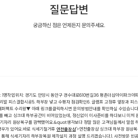
질문답변
궁금하신 점은 언제든지 문의주세요.
1명작업위치: 경기도 안양시 동안구 경수대로610번길36 평촌더샵아이파크아파트
다리발 피스결합시공5. 하부장 넣고 수평자 점검확인6. 글램프 고정후 옆장과 피스
업체퍼펙트 수리왕​▼ 아래 링크를클릭하시면 문의방법안내를 확인하실 수있습니
를 빼고 싱크대 하부공간이 비어있었는데, 정신없이 이사준비를 하다보니 미처 원
 식세기자리 원상복구를 깜빡했어요.&quot생각보다 정말 많은 고객님들께서 말씀 하
경우가 있어요.​바로 식세기철거후
'>연천출장샵 싱크대 하부장 원상복
연천출장샵
통해 식세기자리 하부장복원 제작설치 과정 설명 드리겠습니다.​​1. 사전방문 빈