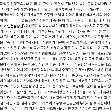
작업을 진행했습니다.​장 폭, 장 깊이, 상판 높이, 걸레받이 높이, 문짝 간섭 
철거하면 문제가 발생하는데, 바로 싱크대 하부에 큰 빈 공간이 남는 것입니다.
입장에서는 당연히 원상복구를 요구할 수 밖에 없어요.​특히 전세나 월세의 경우 
이 아니라 남아 있는 공간을 정확하게 측정해야 하고, 기존 싱크대 색상과 최대
하고
'>연천출장샵 있습니다.​​2. 제작한 하부장&amp시공 공구 준
연천출장샵
기세척기 철거후 휑한 자리 하부장복원을 위해 먼저 간섭되는 걸레받이를 탈거해주
다르기 때문에 폭, 깊이, 높이, 문짝 크기, 걸레받이 높이, 상판구조까지 모두
은 실측 데이터에 맞춰 제작을 진행하기 때문에 완성도가 높고, 기존 주방과 자연
하여 설치를 진행하는데요.​시공당일 하부장 제작물 설치, 문짝 장착, 수평 조정
림 없이 안정적으로 설치를 진행했어요.​​빈 공간만 있으면 되는 거 아닌가요?​
마감이 엉성하면 보증금 문제, 추가 수리비 요구, 원상복구 비용 공제 등의 상황
보하기 위해 글램프를 고정 시킨 후 기존 싱크대와 피스 결합을 시켜주었는데요.​​
선반 넣기​이어서 2단 선반을 삽입한 후 재차 수평확인을 체크해주었는데요.​전
수리왕으로 연락 주시면 상세하고 정확한 답변과 빠른 출동, 자연스러운 시공으로 
데요.​​식기세척기 철거후 휑한 하부장, 시공 완료 후 전체 상태를 점검했습니다.
항
'>연천출장샵 전달​이사 준비중이신 고객님!​이사 준비를 열심히
연천출장샵
맞춤제작이 필요한 작업인데요.​​퍼펙트수리왕은 식기세척기철거후 싱크대 하부장
자리 때문에 고민하고 계신가요?​이사 당일에 급하게 찾기보다 미리 상담받고 
철거하면 기존 설치 공간이 비어 보이고 주방 수납공간이 부족해질 수 있습니다
을 넣는 것이 아니라 기존 싱크대 구조와 색상, 상판 지지 상태까지 고려한 시