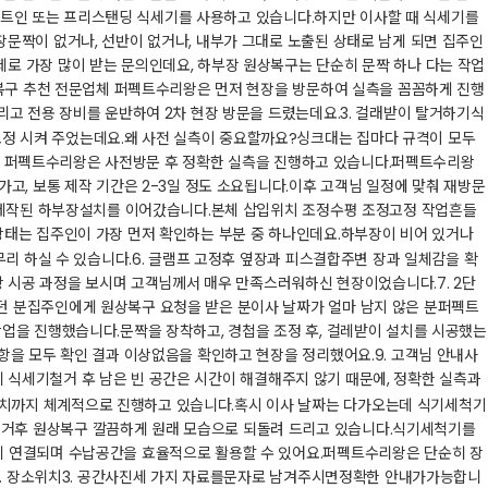
이 빌트인 또는 프리스탠딩 식세기를 사용하고 있습니다.​하지만 이사할 때 식세기를
장문짝이 없거나, 선반이 없거나, 내부가 그대로 노출된 상태로 남게 되면 집주인
제로 가장 많이 받는 문의인데요, 하부장 원상복구는 단순히 문짝 하나 다는 작업
원상복구 추천 전문업체 퍼펙트수리왕은 먼저 현장을 방문하여 실측을 꼼꼼하게 진행
고 전용 장비를 운반하여 2차 현장 방문을 드렸는데요.​​3. 걸래받이 탈거하기​식
정 시켜 주었는데요.​왜 사전 실측이 중요할까요?​싱크대는 집마다 규격이 모두
문에 퍼펙트수리왕은 사전방문 후 정확한 실측을 진행하고 있습니다.​​퍼펙트수리왕
고, 보통 제작 기간은 2-3일 정도 소요됩니다.​이후 고객님 일정에 맞춰 재방문
인​제작된 하부장설치를 이어갔습니다.​본체 삽입위치 조정수평 조정고정 작업​흔들
 상태는 집주인이 가장 먼저 확인하는 부분 중 하나인데요.​하부장이 비어 있거나
 하실 수 있습니다.​​6. 글램프 고정후 옆장과 피스결합​주변 장과 일체감을 확
 시공 과정을 보시며 고객님께서 매우 만족스러워하신 현장이었습니다.​​7. 2단
던 분집주인에게 원상복구 요청을 받은 분이사 날짜가 얼마 남지 않은 분​퍼펙트
작업을 진행했습니다.​문짝을 장착하고, 경첩을 조정 후, 걸레받이 설치를 시공했는
항을 모두 확인 결과 이상없음을 확인하고 현장을 정리했어요.​​9. 고객님 안내사
히 식세기철거 후 남은 빈 공간은 시간이 해결해주지 않기 때문에, 정확한 실측과
치까지 체계적으로 진행하고 있습니다.​​혹시 이사 날짜는 다가오는데 식기세척기
거후 원상복구 깔끔하게 원래 모습으로 되돌려 드리고 있습니다.​​식기세척기를
게 연결되며 수납공간을 효율적으로 활용할 수 있어요.​퍼펙트수리왕은 단순히 장
내용2. 장소위치3. 공간사진세 가지 자료를문자로 남겨주시면정확한 안내가가능합니