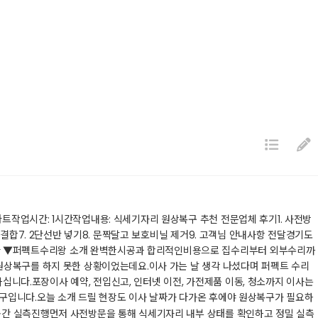
작업시간: 1시간작업내용: 식세기자리 원상복구 추천 전문업체 후기​1. 사전방
결합7. 2단선반 넣기8. 문짝달고 보호비닐 제거9. 고객님 안내사항 전달경기도
다 ▼​퍼펙트수리왕 소개 완벽한시공과 합리적인비용으로 집수리부터 외부수리까
상복구를 하지 못한 상황이었는데요.​이사 가는 날 생각 나셨다며 퍼펙트 수리
십니다.​포장이사 예약, 전입신고, 인터넷 이전, 가전제품 이동, 청소까지 이사는
구입니다.​오늘 소개 드릴 현장도 이사 날짜가 다가온 후에야 원상복구가 필요하
공간 실측진행​먼저 사전방문을 통해 식세기자리 내부 상태를 확인하고 정밀 실측