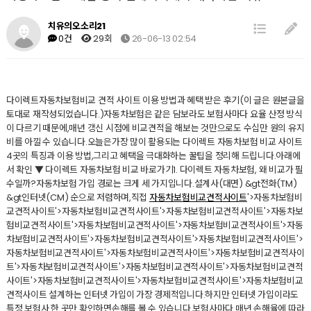
치유의오소리21
29회
26-06-13 02:54
0건
​​다이렉트자동차보험비교 견적 사이트 이용 방법과 혜택 받은 후기(이 글은 원본글을
토대로 재작성되었습니다.)자동차보험은 같은 담보라도 보험사마다 요율 산정 방식
이 다르기 때문에,매년 갱신 시점에 비교견적을 해보는 것만으로도 수십만 원의 유지
비를 아낄 수 있습니다.오늘은가장 많이 활용되는 다이렉트 자동차보험 비교 사이트
4곳의 특징과 이용 방법,그리고 혜택을 극대화하는 꿀팁을 정리해 드립니다.​​아래에
서 확인 ▼ 다이렉트 자동차보험 비교 바로가기​1. 다이렉트 자동차보험, 왜 비교가 필
수일까?자동차보험 가입 경로는 크게 세 가지입니다.설계사(대면) &gt전화(TM)
&gt인터넷(CM) 순으로 저렴하며,직접
'>자동차보험비
자동차보험비교견적사이트
교견적사이트'>자동차보험비교견적사이트'>자동차보험비교견적사이트'>자동차보
험비교견적사이트'>자동차보험비교견적사이트'>자동차보험비교견적사이트'>자동
차보험비교견적사이트'>자동차보험비교견적사이트'>자동차보험비교견적사이트'>
자동차보험비교견적사이트'>자동차보험비교견적사이트'>자동차보험비교견적사이
트'>자동차보험비교견적사이트'>자동차보험비교견적사이트'>자동차보험비교견적
사이트'>자동차보험비교견적사이트'>자동차보험비교견적사이트'>자동차보험비교
견적사이트 설계하는 인터넷 가입이 가장 경제적입니다.하지만 인터넷 가입이라도
특정 보험사 한 곳만 확인하면손해를 볼 수 있습니다.보험사마다 매년 손해율에 따라