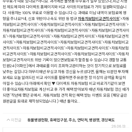
수수료가 따로 있나요?아니요. 과거에는 플랫폼 수수료가 일부 있었으나,최근 시행
된 제도에 따라 다이렉트 홈페이지와 비교 사이트의보험료가 거의 일원화되었습니
다. 사용자는 100% 무료로 이용할 수 있습니다.​Q. 과태료 미납 내역이 보험료에 영
향을 주나요?네, 신호 위반이나 속도 위반 등 법규
'>자동
자동차보험비교견적사이트
차보험비교견적사이트'>자동차보험비교견적사이트'>자동차보험비교견적사이트'>
자동차보험비교견적사이트'>자동차보험비교견적사이트'>자동차보험비교견적사이
트'>자동차보험비교견적사이트'>자동차보험비교견적사이트'>자동차보험비교견적
사이트'>자동차보험비교견적사이트'>자동차보험비교견적사이트'>자동차보험비교
견적사이트'>자동차보험비교견적사이트'>자동차보험비교견적사이트'>자동차보험
비교견적사이트'>자동차보험비교견적사이트'>자동차보험비교견적사이트'>자동차
보험비교견적사이트 위반 기록이 많으면보험료가 할증될 수 있습니다.경찰청 교통
민원24(이파인)에서 과태료를 미리 조회하고관리하는 것이 장기적으로 보험료를
낮추는 길입니다.마무리매년 무심코 자동 갱신을 누르셨다면, 올해는 10분만 투자해
보세요.오늘 알려드린 비교 사이트를 활용하면 주유권 한 장 이상의 금액을 확실히
아낄 수 있습니다.​​아래에서 확인 ▼ 다이렉트 자동차보험 비교 바로가기​​같이 보면
더 좋아요자동차보험료 계산 비교 후 가격 혜택 받아보자 매년 자동차보험 갱신 때가
되면 '작년에 했던 곳에서...자동차보험 견적 확인 혜택 받는 이벤트 모음 (해당 글은
원본글을 토대로 재작성되었습니다.) 매년 돌아오...​
이전글
동물병원현황, 휴폐업구분, 주소, 연락처, 병원명, 경상북도
26.06.13