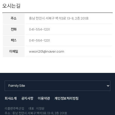
오시는길
주소
충남 천안시 서북구 백석3로 13-8, 2층 201호
전화
041-554-1231
팩스
041-564-1231
이메일
weon201@naver.com
회사소개
공지사항
이용약관
개인정보처리방침
리플랜주택산업
대표 : 이장원
주소 : 충남 천안시 서북구 백석3로 13-8, 2층 201호